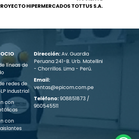
PROYECTO HIPERMERCADOS TOTTUS S.A.
GOCIO
Dirección:
Av. Guardia
Peruana 241-B. Urb. Matellini
de líneas de
- Chorrillos. Lima - Perú.
do
Email:
de redes de
ventas@epicom.com.pe
LP industrial
Teléfono:
908851873 /
ón con
960545511
tálicas
ón con
aislantes