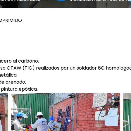
OMPRIMIDO
acero al carbono.
so GTAW (TIG) realizados por un soldador 6G homologa
etálica.
de arenado.
pintura epóxica.